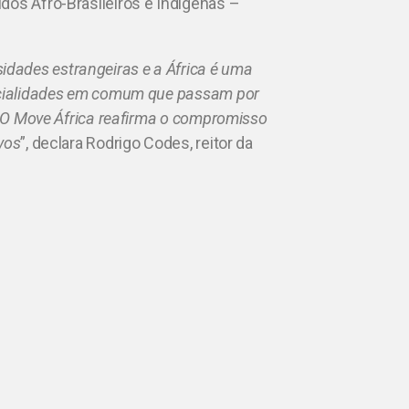
dos Afro-Brasileiros e Indígenas –
dades estrangeiras e a África é uma
encialidades em comum que passam por
o. O Move África reafirma o compromisso
vos
”, declara Rodrigo Codes, reitor da