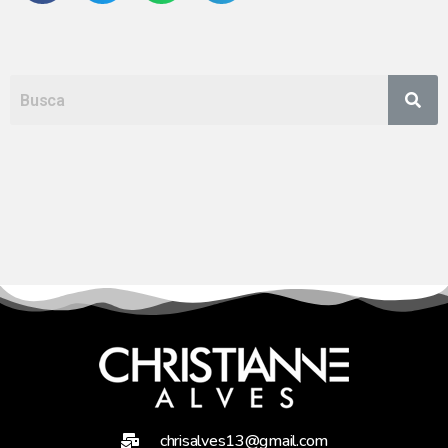
chrisalves13@gmail.com