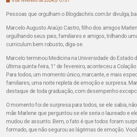
6 de fevereiro de 2024
07:01
Pessoas que orgulham o Blogdachris.com.br divulga, ba
Marcelo Augusto Araújo Castro, filho dos amigos Marlene
orgulhando seus pais, familiares e amigos, trilhando u
curriculum bem robusto, diga-se.
Marcelo terminou Medicina na Universidade do Estado d
última quinta-feira, 1° de fevereiro, aconteceu a Colaçã
Para todos, um momento único, marcante, e mais especi
familiares, uma noite repleta de emoção e surpresa. Mar
destaque de toda graduação, com desempenho excepci
O momento foi de surpresa para todos, se ele sabia, nã
mãe Marlene que perguntou se ele seria o laureado e el
mudou de assunto. Bem, o fato é que todos foram surp
formado, que não segurou as lágrimas de emoção. Vo