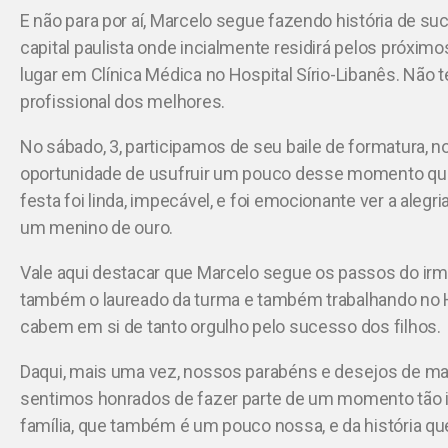
E não para por aí, Marcelo segue fazendo história de s
capital paulista onde incialmente residirá pelos próximo
lugar em Clínica Médica no Hospital Sírio-Libanês. Não
profissional dos melhores.
No sábado, 3, participamos de seu baile de formatura, n
oportunidade de usufruir um pouco desse momento q
festa foi linda, impecável, e foi emocionante ver a aleg
um menino de ouro.
Vale aqui destacar que Marcelo segue os passos do ir
também o laureado da turma e também trabalhando no Ho
cabem em si de tanto orgulho pelo sucesso dos filhos.
Daqui, mais uma vez, nossos parabéns e desejos de ma
sentimos honrados de fazer parte de um momento tão i
família, que também é um pouco nossa, e da história qu