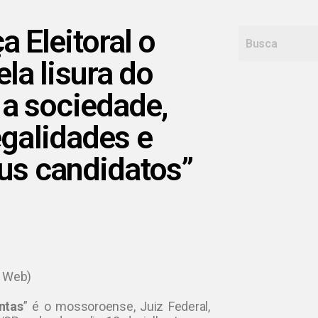
a Eleitoral o
ela lisura do
 a sociedade,
egalidades e
us candidatos”
: Web)
ntas
” é o mossoroense, Juiz Federal,