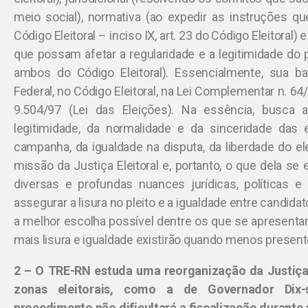
meio social), normativa (ao expedir as instruções q
Código Eleitoral – inciso IX, art. 23 do Código Eleitoral) 
que possam afetar a regularidade e a legitimidade do pleit
ambos do Código Eleitoral). Essencialmente, sua b
Federal, no Código Eleitoral, na Lei Complementar n. 64/9
9.504/97 (Lei das Eleições). Na essência, busca a
legitimidade, da normalidade e da sinceridade das
campanha, da igualdade na disputa, da liberdade do ele
missão da Justiça Eleitoral e, portanto, o que dela se
diversas e profundas nuances jurídicas, políticas 
assegurar a lisura no pleito e a igualdade entre candida
a melhor escolha possível dentre os que se apresentam
mais lisura e igualdade existirão quando menos present
2 – O TRE-RN estuda uma reorganização da Justiça 
zonas eleitorais, como a de Governador Dix-
procedimento não dificultará a fiscalização durante 