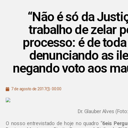
“Não é só da Justiç
trabalho de zelar p
processo: é de toda
denunciando as il
negando voto aos ma
7 de agosto de 2017
00:00
Dr. Glauber Alves (Foto
O nosso entrevistado de hoje no quadro “
6eis Pergu