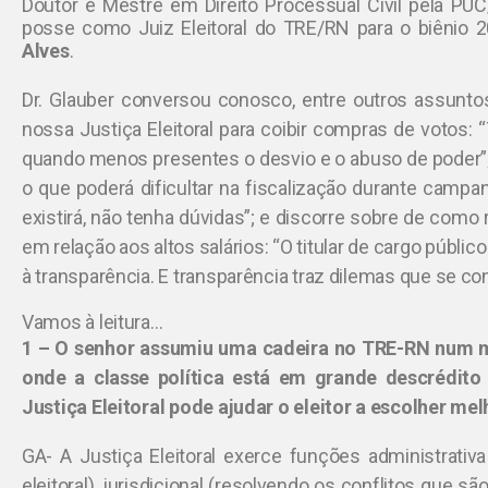
Doutor e Mestre em Direito Processual Civil pela PUC
posse como Juiz Eleitoral do TRE/RN para o biênio 
Alves
.
Dr. Glauber conversou conosco, entre outros assuntos
nossa Justiça Eleitoral para coibir compras de votos: “
quando menos presentes o desvio e o abuso de poder”; 
o que poderá dificultar na fiscalização durante campan
existirá, não tenha dúvidas”; e discorre sobre de como
em relação aos altos salários: “O titular de cargo públi
à transparência. E transparência traz dilemas que se co
Vamos à leitura…
1 – O senhor assumiu uma cadeira no TRE-RN num m
onde a classe política está em grande descrédit
Justiça Eleitoral pode ajudar o eleitor a escolher me
GA- A Justiça Eleitoral exerce funções administrativ
eleitoral), jurisdicional (resolvendo os conflitos que sã