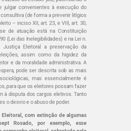
ue julgar convenientes à execução do
e consultiva (de forma a prevenir litígios
o – inciso XII, art. 23, e VIII, art. 30,
ase de atuação está na Constituição
0 (Lei das Inelegibilidades) e na Lei n.
 Justiça Eleitoral a preservação da
 eleições, assim como da higidez da
itor e da moralidade administrativa. A
 espera, pode ser descrita sob as mais
e sociológicas, mas essencialmente é
tos, para que os eleitores possam fazer
 à disputa dos cargos eletivos. Tanto
es o desvio e o abuso de poder.
Eleitoral, com extinção de algumas
sept Rosado, por exemplo, esse
a campanha eleitoral, sobretudo pela