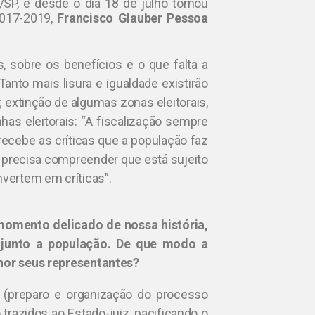
/SP, e desde o dia 18 de julho tomou
2017-2019,
Francisco Glauber Pessoa
, sobre os benefícios e o que falta a
Tanto mais lisura e igualdade existirão
extinção de algumas zonas eleitorais,
has eleitorais: “A fiscalização sempre
 recebe as críticas que a população faz
co precisa compreender que está sujeito
nvertem em críticas”.
omento delicado de nossa história,
o junto a população. De que modo a
lhor seus representantes?
a (preparo e organização do processo
o trazidos ao Estado-juiz, pacificando o