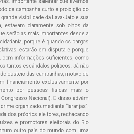
rias. Importante salientar que tivemos
íodo de campanha curto e proibição do
grande visibilidade da Lava-Jato e sua
im, estavam claramente sob olhos da
ue serão as mais importantes desde a
cidadania, porque é quando os cargos
slativas, estarão em disputa e porque
á, com informações suficientes, como
os tantos escândalos políticos. Já não
a do custeio das campanhas, motivo de
om financiamento exclusivamente por
mento por pessoas físicas mais o
 Congresso Nacional). E disso advém
 crime organizado, mediante “laranjas”.
juda dos próprios eleitores, rechaçando
ízes e promotores eleitorais do Rio
Nenhum outro país do mundo com uma