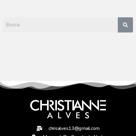
chrisalves13@gmail.com