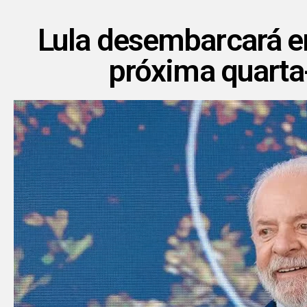
Lula desembarcará 
próxima quarta-