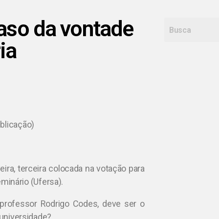
caso da vontade
ia
ublicação)
ira, terceira colocada na votação para
eminário (Ufersa).
professor Rodrigo Codes, deve ser o
 universidade?