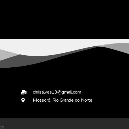
chrisalves13@gmail.com
Mossoró, Rio Grande do Norte
os.