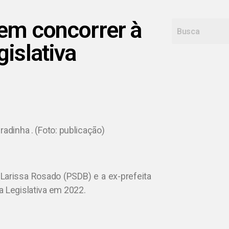
vem concorrer à
islativa
adinha . (Foto: publicação)
a Larissa Rosado (PSDB) e a ex-prefeita
a Legislativa em 2022.