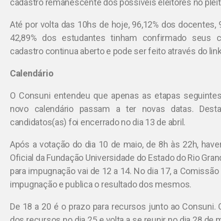
cadastro remanescente dos possíveis eleitores no pleit
Até por volta das 10hs de hoje, 96,12% dos docentes, 
42,89% dos estudantes tinham confirmado seus ca
cadastro continua aberto e pode ser feito através do link
Calendário
O Consuni entendeu que apenas as etapas seguintes 
novo calendário passam a ter novas datas. Desta 
candidatos(as) foi encerrado no dia 13 de abril.
Após a votação do dia 10 de maio, de 8h às 22h, haver
Oficial da Fundação Universidade do Estado do Rio Gran
para impugnação vai de 12 a 14. No dia 17, a Comissão 
impugnação e publica o resultado dos mesmos.
De 18 a 20 é o prazo para recursos junto ao Consuni. O
dos recursos no dia 25 e volta a se reunir no dia 28 d