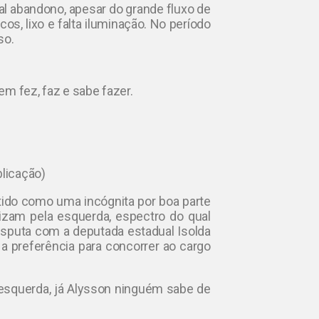
tal abandono, apesar do grande fluxo de
os, lixo e falta iluminação. No período
so.
em fez, faz e sabe fazer.
blicação)
 tido como uma incógnita por boa parte
izam pela esquerda, espectro do qual
 disputa com a deputada estadual Isolda
a preferência para concorrer ao cargo
esquerda, já Alysson ninguém sabe de