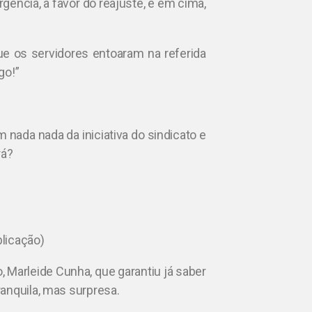
gência, a favor do reajuste, e em cima,
ue os servidores entoaram na referida
go!”
nada nada da iniciativa do sindicato e
rá?
blicação)
, Marleide Cunha, que garantiu já saber
anquila, mas surpresa.