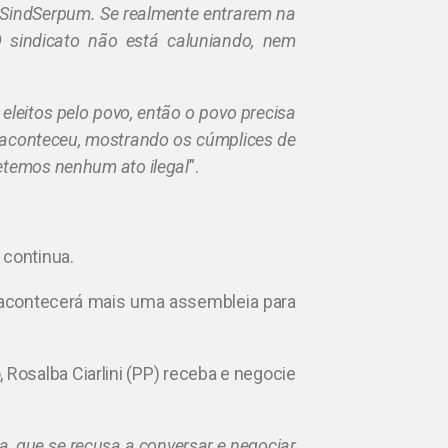
 SindSerpum. Se realmente entrarem na
 sindicato não está caluniando, nem
eleitos pelo povo, então o povo precisa
 aconteceu, mostrando os cúmplices de
etemos nenhum ato ilegal
”.
 continua.
, acontecerá mais uma assembleia para
 Rosalba Ciarlini (PP) receba e negocie
ta, que se recusa a conversar e negociar