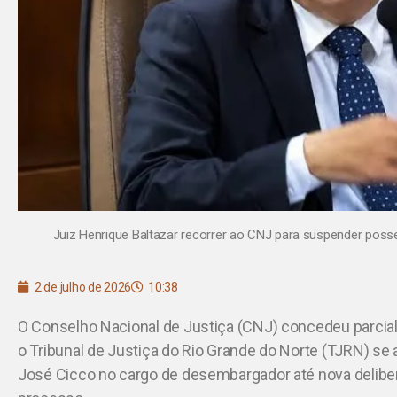
Juiz Henrique Baltazar recorrer ao CNJ para suspender posse
2 de julho de 2026
10:38
O Conselho Nacional de Justiça (CNJ) concedeu parci
o Tribunal de Justiça do Rio Grande do Norte (TJRN) se 
José Cicco no cargo de desembargador até nova deliber