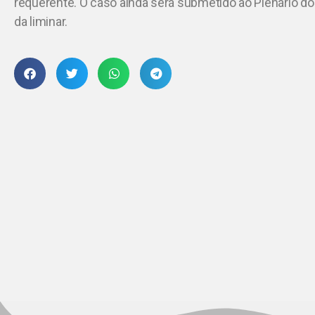
requerente. O caso ainda será submetido ao Plenário do
da liminar.