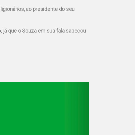
ligionários, ao presidente do seu
o, já que o Souza em sua fala sapecou