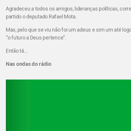
Agradeceu a todos os amigos, lideranças políticas, corre
partido o deputado Rafael Mota.
Mas, pelo que se viu não foi um adeus e sim um até log
“o futuro a Deus pertence”.
Então tá…
Nas ondas do rádio