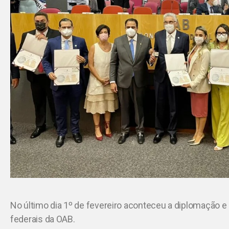
No último dia 1º de fevereiro aconteceu a diplomação 
federais da OAB.