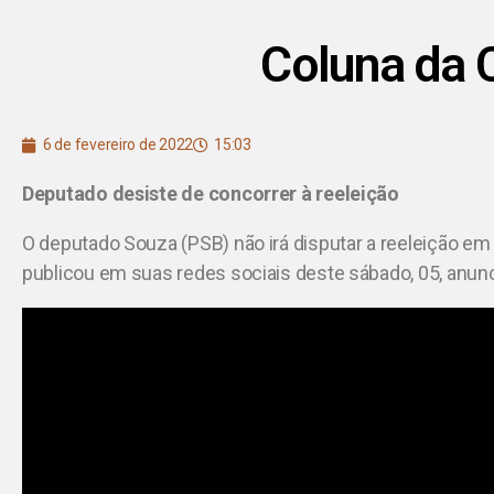
Coluna da 
6 de fevereiro de 2022
15:03
Deputado desiste de concorrer à reeleição
O deputado Souza (PSB) não irá disputar a reeleição em
publicou em suas redes sociais deste sábado, 05, anun