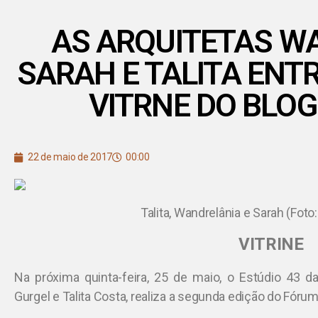
AS ARQUITETAS W
SARAH E TALITA ENT
VITRNE DO BLOG
22 de maio de 2017
00:00
Talita, Wandrelânia e Sarah (Foto
VITRINE
Na próxima quinta-feira, 25 de maio, o Estúdio 43 da
Gurgel e Talita Costa, realiza a segunda edição do Fór